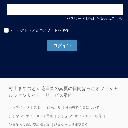
[
表示
]
パスワードを忘れた場合はこちら
メールアドレスとパスワードを保存
村上まなつと立花日菜の真夏の日向ぼっこオフィシャ
ルファンサイト サービス案内
トップページ
｜
スタートにあたり
｜
月額有料会員について
｜
ひまなっつオフショット写真
｜
ひまなっつオフショット映像
｜
ひまなっつ番組交流掲示板
｜
ひまなっつ番組ブログ
｜