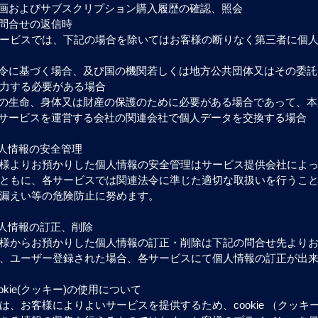
動画およびサブスクリプション購入履歴の確認、照会
お問合せの返信時
ービスでは、下記の場合を除いてはお客様の断りなく第三者に個
法令に基づく場合、及び国の機関若しくは地方公共団体又はその委
力する必要がある場合
人の生命、身体又は財産の保護のために必要がある場合であって、
各サービスを運営する会社の関連会社で個人データを交換する場合
個人情報の安全管理
様よりお預かりした個人情報の安全管理はサービス提供会社によ
ともに、各サービスでは関連法令に準じた適切な取扱いを行うこ
漏えい等の危険防止に努めます。
個人情報の訂正、削除
様からお預かりした個人情報の訂正・削除は下記の問合せ先より
、ユーザー登録された場合、各サービスにて個人情報の訂正が出
cookie(クッキー)の使用について
は、お客様によりよいサービスを提供するため、cookie （クッ