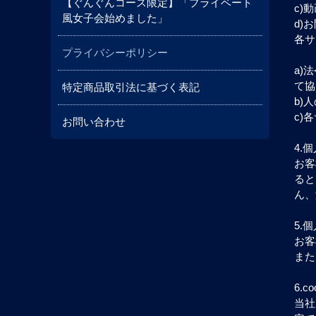
【ぐんぐんコース限定】「プライベート
c)
風女子会始めました」
d)
各サ
プライバシーポリシー
a)
て協
特定商品取引法に基づく表記
b)
c)
お問い合わせ
4.
お客
ると
ん、
5.
お客
また
6.
当社