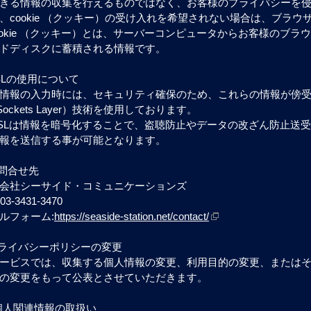
きる情報の収集を行えるものではなく、お客様のプライバシーを
、cookie （クッキー）の受け入れを希望されない場合は、ブラ
ookie （クッキー）とは、サーバーコンピュータからお客様のブ
ドディスクに蓄積される情報です。
SSLの使用について
情報の入力時には、セキュリティ確保のため、これらの情報が傍受、
e Sockets Layer）技術を使用しております。
SSLは情報を暗号化することで、盗聴防止やデータの改ざん防止送
報を送信する事が可能となります。
お問合せ先
会社シーサイド・コミュニケーションズ
03-3431-3470
ルフォーム:
https://seaside-station.net/contact/
プライバシーポリシーの変更
ービスでは、収集する個人情報の変更、利用目的の変更、または
の変更をもって公表とさせていただきます。
.個人関連情報の取扱い