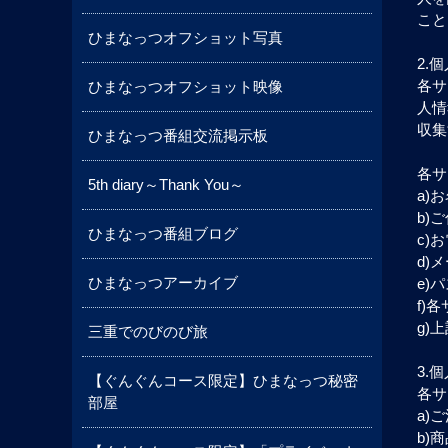
こと
ひまなっつオフショット写真
2.
各サ
ひまなっつオフショット映像
人情
収集
ひまなっつ番組交流掲示板
各サ
5th diary～Thank You～
a)
b)
ひまなっつ番組ブログ
c)
d)
ひまなっつアーカイブ
e)
f)
g)
三重でのびのび旅
3.
【ぐんぐんコース限定】ひまなっつ秘密
各サ
部屋
a)
b)