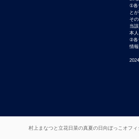
①各
とが
その
当該
本人
②各
情報
20
村上まなつと立花日菜の真夏の日向ぼっこオフィ