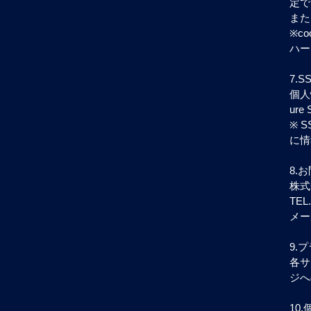
定で
また
※c
ハー
7.
個人
ur
※ 
に情
8.
株式
TEL.
メー
9.
各サ
ジへ
10