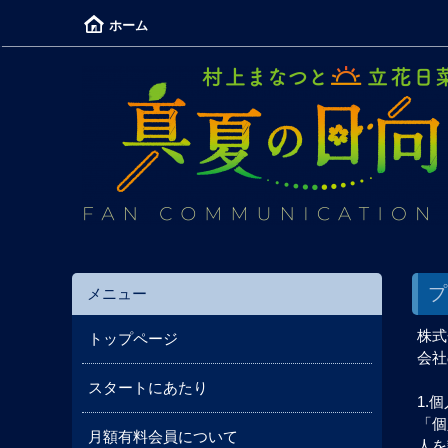
ホーム
プ
メニュー
株式
トップページ
会社
スタートにあたり
1.
「個
月額有料会員について
人を